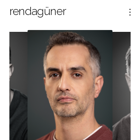
rendagüner
Tog
navi