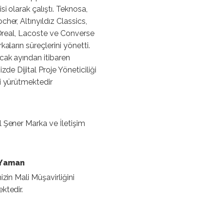
si olarak çalıştı. Teknosa,
her, Altınyıldız Classics,
L’Oreal, Lacoste ve Converse
kaların süreçlerini yönetti.
ak ayından itibaren
izde Dijital Proje Yöneticiliği
i yürütmektedir
 Şener Marka ve İletişim
 Yaman
izin Mali Müşavirliğini
ktedir.