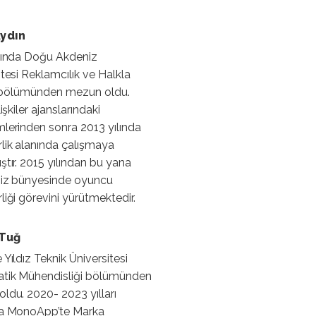
ydın
lında Doğu Akdeniz
itesi Reklamcılık ve Halkla
er bölümünden mezun oldu.
lişkiler ajanslarındaki
lerinden sonra 2013 yılında
lik alanında çalışmaya
ştır. 2015 yılından bu yana
miz bünyesinde oyuncu
liği görevini yürütmektedir.
 Tuğ
Yıldız Teknik Üniversitesi
tik Mühendisliği bölümünden
ldu. 2020- 2023 yılları
da MonoApp’te Marka