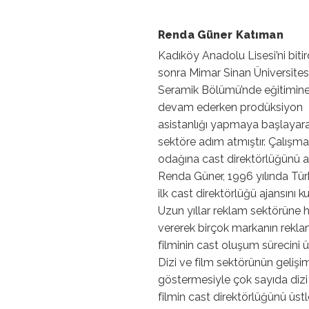
Renda Güner Katıman
Kadıköy Anadolu Lisesi’ni bitir
sonra Mimar Sinan Üniversites
Seramik Bölümü’nde eğitimin
devam ederken prodüksiyon
asistanlığı yapmaya başlayar
sektöre adım atmıştır. Çalışmal
odağına cast direktörlüğünü a
Renda Güner, 1996 yılında Türk
ilk cast direktörlüğü ajansını k
Uzun yıllar reklam sektörüne 
vererek birçok markanın rekl
filminin cast oluşum sürecini ü
Dizi ve film sektörünün gelişi
göstermesiyle çok sayıda dizi
filmin cast direktörlüğünü üstl