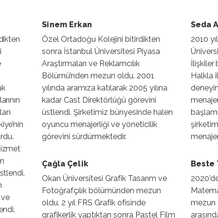
Sinem Erkan
Seda A
dikten
Özel Ortadoğu Kolejini bitirdikten
2010 yı
i
sonra İstanbul Üniversitesi Piyasa
Ünivers
e
Araştırmaları ve Reklamcılık
İlişkil
Bölümü’nden mezun oldu. 2001
Halkla i
ak
yılında aramıza katılarak 2005 yılına
deneyim
arının
kadar Cast Direktörlüğü görevini
menajer
lan
üstlendi. Şirketimiz bünyesinde halen
başlamı
iye’nin
oyuncu menajerliği ve yöneticilik
şirketi
urdu.
görevini sürdürmektedir.
menajer
hizmet
am
Çağla Çelik
Beste
stlendi.
Okan Üniversitesi Grafik Tasarım ve
2020’de 
m
Fotoğrafçılık bölümünden mezun
Matema
 ve
oldu. 2 yıl FRS Grafik ofisinde
mezun o
endi.
grafikerlik yaptıktan sonra Pastel Film
arasın