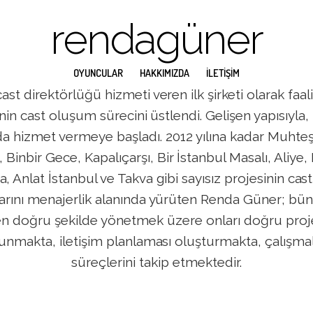
rendagüner
OYUNCULAR
HAKKIMIZDA
İLETİŞİM
cast direktörlüğü hizmeti veren ilk şirketi olarak faal
minin cast oluşum sürecini üstlendi. Gelişen yapısıyla
 da hizmet vermeye başladı. 2012 yılına kadar Muhte
inbir Gece, Kapalıçarşı, Bir İstanbul Masalı, Aliye, Li
ra, Anlat İstanbul ve Takva gibi sayısız projesinin cas
ını menajerlik alanında yürüten Renda Güner; bün
i en doğru şekilde yönetmek üzere onları doğru proj
sunmakta, iletişim planlaması oluşturmakta, çalışmal
süreçlerini takip etmektedir.