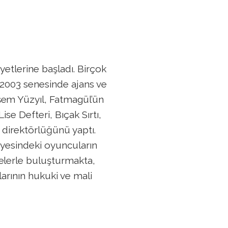
iyetlerine başladı. Birçok
, 2003 senesinde ajans ve
şem Yüzyıl, Fatmagül’ün
se Defteri, Bıçak Sırtı,
t direktörlüğünü yaptı.
yesindeki oyuncuların
elerle buluşturmakta,
arının hukuki ve mali