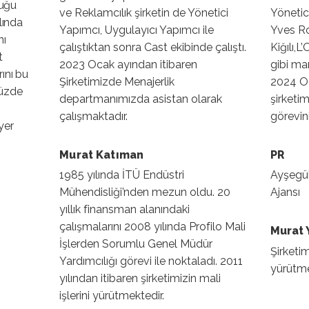
duğu
ve Reklamcılık şirketin de Yönetici
Yönetici
lında
Yapımcı, Uygulayıcı Yapımcı ile
Yves Roc
nı
çalıştıktan sonra Cast ekibinde çalıştı.
Kiğılı,
t
2023 Ocak ayından itibaren
gibi mar
ını bu
Şirketimizde Menajerlik
2024 Oc
müzde
departmanımızda asistan olarak
şirketim
çalışmaktadır.
görevin
yer
Murat Katıman
PR
1985 yılında İTÜ Endüstri
Ayşegül
Mühendisliği’nden mezun oldu. 20
Ajansı
yıllık finansman alanındaki
çalışmalarını 2008 yılında Profilo Mali
Murat
İşlerden Sorumlu Genel Müdür
Şirketim
Yardımcılığı görevi ile noktaladı. 2011
yürütme
yılından itibaren şirketimizin mali
işlerini yürütmektedir.