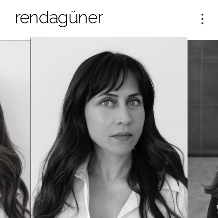
rendagüner
Tog
navi