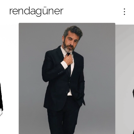
rendagüner
Tog
navi