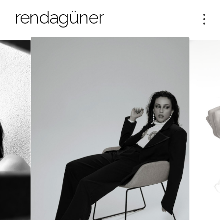
rendagüner
Tog
navi