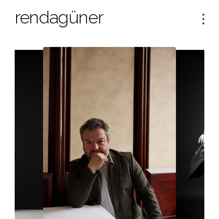
rendagüner
Tog
navi