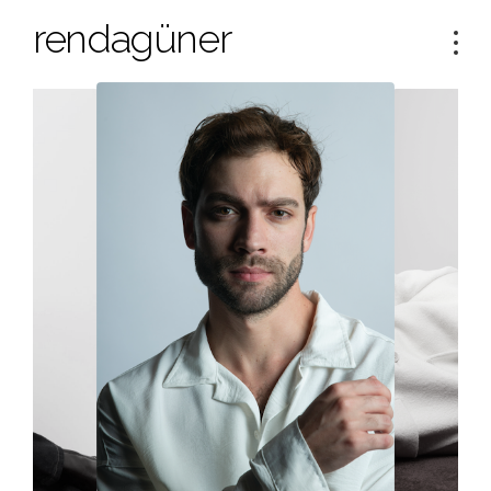
rendagüner
Tog
navi